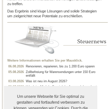
zu treffen.
Das Ergebnis sind kluge Lösungen und solide Strategien
um zielgerichtet neue Potentiale zu erschließen.
Weitere Informationen erhalten Sie per Mausklick.
06.08.2026
Renovieren, reparieren, bis zu 1.200 Euro sparen
05.08.2026
Zollbefreiung für Warensendungen unter 150 Euro
entfällt
03.08.2026
Was ist neu im August 2026?
30.07.2026
Urlaub im Minijob: So wird der Anspruch berechnet
29.07.2026
Bundesregierung: Wie kleine und mittlere
Einkommen, insbesondere Familien mit Kindern,
Um unsere Webseite für Sie optimal zu
entlastet werden
gestalten und fortlaufend verbessern zu
27.07.2026
Kriminelle versenden Post im Namen des
können, verwenden wir Cookies. Durch die
Bundeszentralamts für Steuern